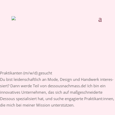
Praktikanten (m/w/d) gesucht
Du bist leiden­schaftl­ich an Mode, Design und Hand­werk inte­res­
siert? Dann werde Teil von dessous­nach­mass.de! Ich bin ein
innova­tives Unter­nehmen, das sich auf maß­geschnei­derte
Dessous spezia­lisiert hat, und suche engagierte Prakti­kant:­innen,
die mich bei meiner Mission unter­stützen.